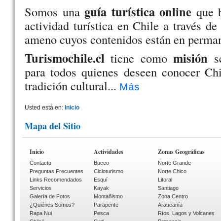
guía turística online
Somos una
que b
actividad turística en Chile a través de
ameno cuyos contenidos están en perman
Turismochile.cl
misión
tiene como
s
para todos quienes deseen conocer Chil
tradición cultural...
Más
Usted está en:
Inicio
Mapa del Sitio
Inicio
Actividades
Zonas Geográficas
Contacto
Buceo
Norte Grande
Preguntas Frecuentes
Cicloturismo
Norte Chico
Links Recomendados
Esquí
Litoral
Servicios
Kayak
Santiago
Galería de Fotos
Montañismo
Zona Centro
¿Quiénes Somos?
Parapente
Araucanía
Rapa Nui
Pesca
Ríos, Lagos y Volcanes