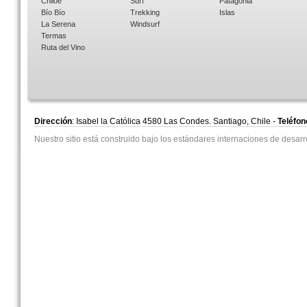
Chiloé
Surf
Patagonia
Bío Bío
Trekking
Islas
La Serena
Windsurf
Termas
Ruta del Vino
Dirección
: Isabel la Católica 4580 Las Condes. Santiago, Chile -
Teléfon
Nuestro sitio está construido bajo los estándares internaciones de desa